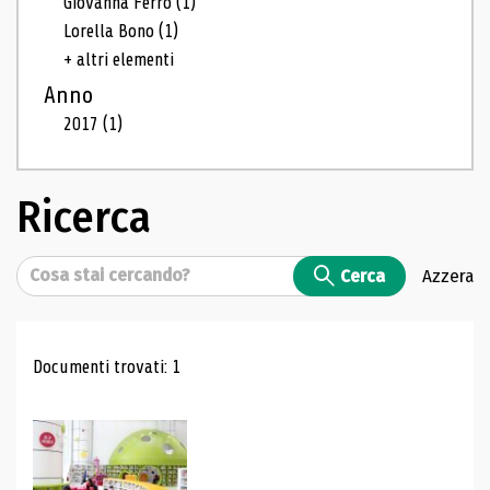
Giovanna Ferro
(1)
Lorella Bono
(1)
+ altri elementi
Anno
2017
(1)
Ricerca
Cerca
Cerca
Azzera
Risultati di ricerca
Documenti trovati: 1