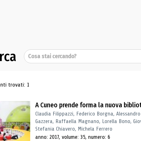
rca
Cerca
ultati di ricerca
ti trovati: 1
A Cuneo prende forma la nuova biblio
Claudia Filippazzi, Federico Borgna, Alessandro
Gazzera, Raffaella Magnano, Lorella Bono, Gio
Stefania Chiavero, Michela Ferrero
anno: 2017, volume: 35, numero: 6