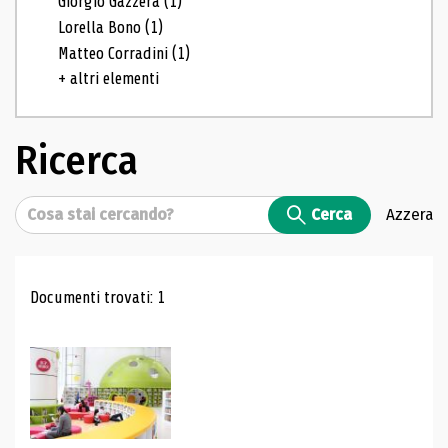
Giorgio Gazzera
(1)
Lorella Bono
(1)
Matteo Corradini
(1)
+ altri elementi
Ricerca
Cerca
Cerca
Azzera
Risultati di ricerca
Documenti trovati: 1