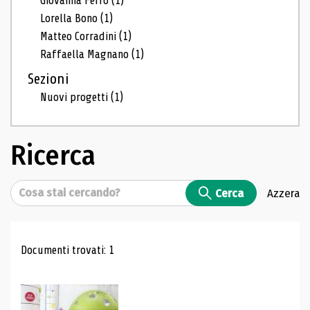
Giovanna Ferro
(1)
Lorella Bono
(1)
Matteo Corradini
(1)
Raffaella Magnano
(1)
Sezioni
Nuovi progetti
(1)
Ricerca
Cerca
Cerca
Azzera
Risultati di ricerca
Documenti trovati: 1