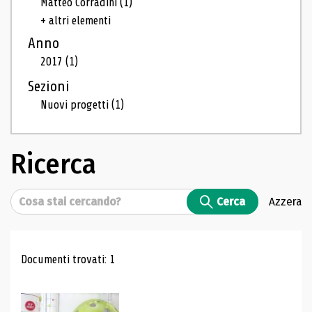
Matteo Corradini
(1)
+ altri elementi
Anno
2017
(1)
Sezioni
Nuovi progetti
(1)
Ricerca
Cerca
Cerca
Azzera
Risultati di ricerca
Documenti trovati: 1