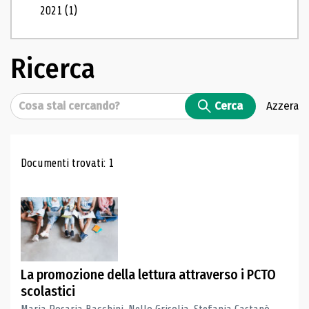
2021
(1)
Ricerca
Cerca
Cerca
Azzera
Risultati di ricerca
Documenti trovati: 1
La promozione della lettura attraverso i PCTO
scolastici