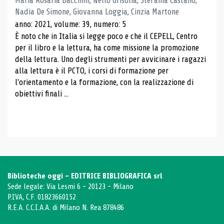
Maria Rosaria Bacchini, Nello Grisolia, Stefania Castanò,
Nadia De Simone, Giovanna Loggia, Cinzia Martone
anno: 2021, volume: 39, numero: 5
È noto che in Italia si legge poco e che il CEPELL, Centro
per il libro e la lettura, ha come missione la promozione
della lettura. Uno degli strumenti per avvicinare i ragazzi
alla lettura è il PCTO, i corsi di formazione per
l'orientamento e la formazione, con la realizzazione di
obiettivi finali ...
Biblioteche oggi - EDITRICE BIBLIOGRAFICA srl
Sede legale: Via Lesmi 6 - 20123 - Milano
P.IVA, C.F. 01823660152
R.E.A. C.C.I.A.A. di Milano N. Rea 878486