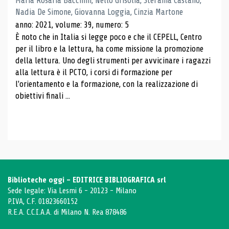
Maria Rosaria Bacchini, Nello Grisolia, Stefania Castanò,
Nadia De Simone, Giovanna Loggia, Cinzia Martone
anno: 2021, volume: 39, numero: 5
È noto che in Italia si legge poco e che il CEPELL, Centro
per il libro e la lettura, ha come missione la promozione
della lettura. Uno degli strumenti per avvicinare i ragazzi
alla lettura è il PCTO, i corsi di formazione per
l'orientamento e la formazione, con la realizzazione di
obiettivi finali ...
Biblioteche oggi - EDITRICE BIBLIOGRAFICA srl
Sede legale: Via Lesmi 6 - 20123 - Milano
P.IVA, C.F. 01823660152
R.E.A. C.C.I.A.A. di Milano N. Rea 878486