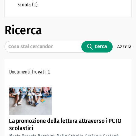
Scuola
(1)
Ricerca
Cerca
Cerca
Azzera
Risultati di ricerca
Documenti trovati: 1
La promozione della lettura attraverso i PCTO
scolastici