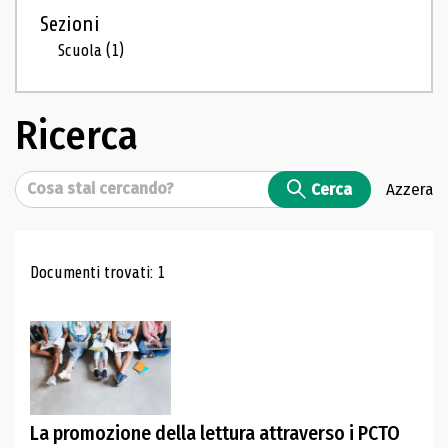
Sezioni
Scuola
(1)
Ricerca
Cerca
Cerca
Azzera
Risultati di ricerca
Documenti trovati: 1
La promozione della lettura attraverso i PCTO