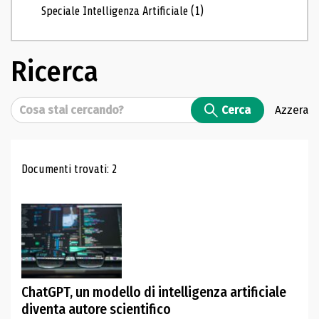
Speciale Intelligenza Artificiale
(1)
Ricerca
Cerca
Cerca
Azzera
Risultati di ricerca
Documenti trovati: 2
ChatGPT, un modello di intelligenza artificiale
diventa autore scientifico