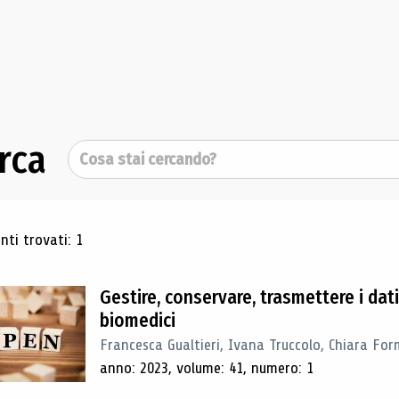
rca
Cerca
ultati di ricerca
ti trovati: 1
Gestire, conservare, trasmettere i dat
biomedici
Francesca Gualtieri, Ivana Truccolo, Chiara Form
anno: 2023, volume: 41, numero: 1