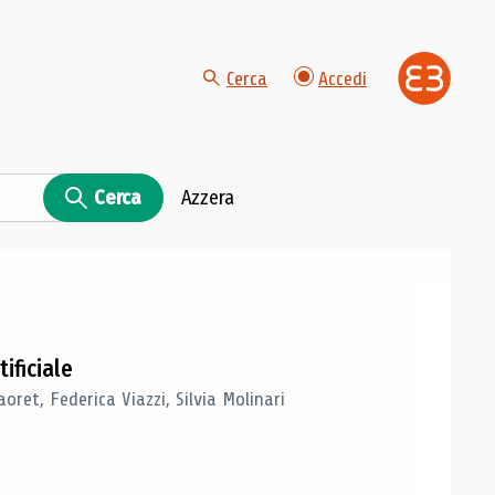
Cerca
Accedi
Cerca
Azzera
ificiale
oret, Federica Viazzi, Silvia Molinari