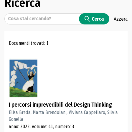
Ricerca
Cerca
Cerca
Azzera
Risultati di ricerca
Documenti trovati: 1
I percorsi imprevedibili del Design Thinking
Elisa Breda, Marta Brendolan , Viviana Cappellaro, Silvia
Gonella
anno: 2023, volume: 41, numero: 3