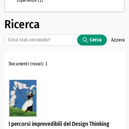
Esperienze
(1)
Ricerca
Cerca
Cerca
Azzera
Risultati di ricerca
Documenti trovati: 1
I percorsi imprevedibili del Design Thinking