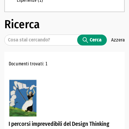
Esperienze
(1)
Ricerca
Cerca
Cerca
Azzera
Risultati di ricerca
Documenti trovati: 1
I percorsi imprevedibili del Design Thinking