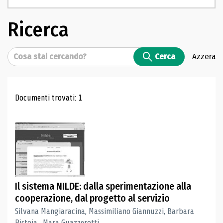
Ricerca
Cerca
Cerca
Azzera
Risultati di ricerca
Documenti trovati: 1
Il sistema NILDE: dalla sperimentazione alla
cooperazione, dal progetto al servizio
Silvana Mangiaracina, Massimiliano Giannuzzi, Barbara
Pistoia , Mara Guazzerotti