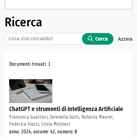
Ricerca
Cerca
Cerca
Azzera
Risultati di ricerca
Documenti trovati: 1
ChatGPT e strumenti di Intelligenza Artificiale
Francesca Gualtieri, Serenella Gatti, Roberta Maoret,
Federica Viazzi, Silvia Molinari
anno: 2024, volume: 42, numero: 8