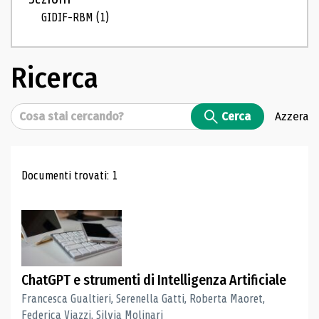
GIDIF-RBM
(1)
Ricerca
Cerca
Cerca
Azzera
Risultati di ricerca
Documenti trovati: 1
ChatGPT e strumenti di Intelligenza Artificiale
Francesca Gualtieri, Serenella Gatti, Roberta Maoret,
Federica Viazzi, Silvia Molinari