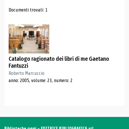
Risultati di ricerca
Documenti trovati: 1
Catalogo ragionato dei libri di me Gaetano
Fantuzzi
Roberto Marcuccio
anno: 2005, volume: 23, numero: 2
Biblioteche oggi - EDITRICE BIBLIOGRAFICA srl