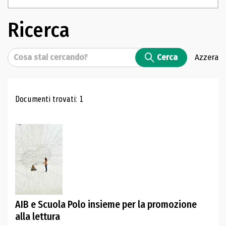
Ricerca
Cerca
Cerca
Azzera
Risultati di ricerca
Documenti trovati: 1
AIB e Scuola Polo insieme per la promozione
alla lettura