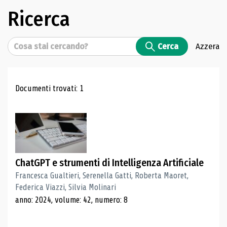
Ricerca
Cerca
Cerca
Azzera
Risultati di ricerca
Documenti trovati: 1
ChatGPT e strumenti di Intelligenza Artificiale
Francesca Gualtieri, Serenella Gatti, Roberta Maoret,
Federica Viazzi, Silvia Molinari
anno: 2024, volume: 42, numero: 8