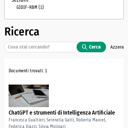
GIDIF-RBM
(1)
Ricerca
Cerca
Cerca
Azzera
Risultati di ricerca
Documenti trovati: 1
ChatGPT e strumenti di Intelligenza Artificiale
Francesca Gualtieri, Serenella Gatti, Roberta Maoret,
Federica Viazzi, Silvia Molinari