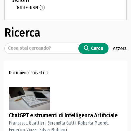
Sezioni
GIDIF-RBM
(1)
Ricerca
Cerca
Cerca
Azzera
Risultati di ricerca
Documenti trovati: 1
ChatGPT e strumenti di Intelligenza Artificiale
Francesca Gualtieri, Serenella Gatti, Roberta Maoret,
Federica Viazzi, Silvia Molinari