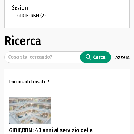
Sezioni
GIDIF-RBM
(2)
Ricerca
Cerca
Cerca
Azzera
Risultati di ricerca
Documenti trovati: 2
GIDIF,RBM: 40 anni al servizio della