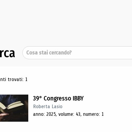
rca
Cerca
ultati di ricerca
ti trovati: 1
39° Congresso IBBY
Roberta Lasio
anno: 2025, volume: 43, numero: 1