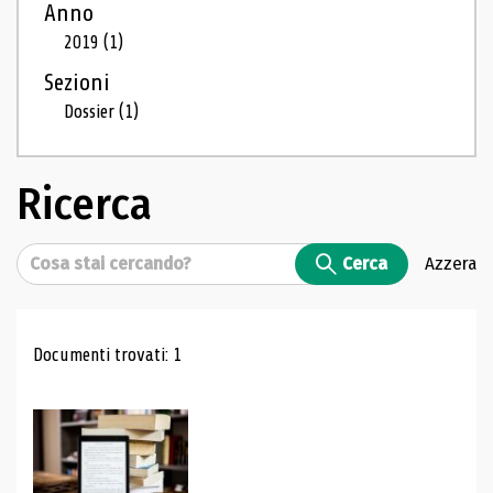
Anno
2019
(1)
Sezioni
Dossier
(1)
Ricerca
Cerca
Cerca
Azzera
Risultati di ricerca
Documenti trovati: 1