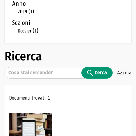
Anno
2019
(1)
Sezioni
Dossier
(1)
Ricerca
Cerca
Cerca
Azzera
Risultati di ricerca
Documenti trovati: 1