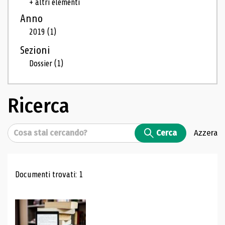
+ altri elementi
Anno
2019
(1)
Sezioni
Dossier
(1)
Ricerca
Cerca
Cerca
Azzera
Risultati di ricerca
Documenti trovati: 1