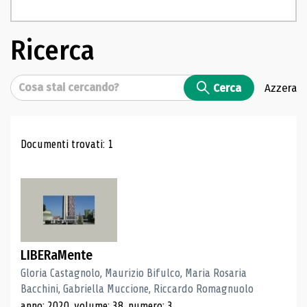
Ricerca
Cerca
Cerca
Azzera
Risultati di ricerca
Documenti trovati: 1
LIBERaMente
Gloria Castagnolo, Maurizio Bifulco, Maria Rosaria
Bacchini, Gabriella Muccione, Riccardo Romagnuolo
anno: 2020, volume: 38, numero: 3