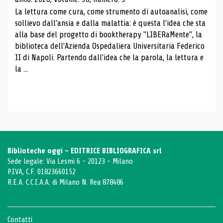
La lettura come cura, come strumento di autoanalisi, come
sollievo dall'ansia e dalla malattia: è questa l'idea che sta
alla base del progetto di booktherapy "LIBERaMente", la
biblioteca dell'Azienda Ospedaliera Universitaria Federico
II di Napoli. Partendo dall'idea che la parola, la lettura e
la ...
Biblioteche oggi - EDITRICE BIBLIOGRAFICA srl
Sede legale: Via Lesmi 6 - 20123 - Milano
P.IVA, C.F. 01823660152
R.E.A. C.C.I.A.A. di Milano N. Rea 878486
Contatti