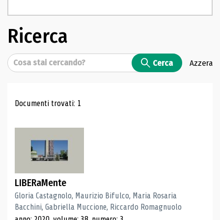
Ricerca
Cerca
Cerca
Azzera
Risultati di ricerca
Documenti trovati: 1
LIBERaMente
Gloria Castagnolo, Maurizio Bifulco, Maria Rosaria
Bacchini, Gabriella Muccione, Riccardo Romagnuolo
anno: 2020, volume: 38, numero: 3