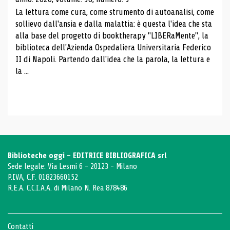
La lettura come cura, come strumento di autoanalisi, come
sollievo dall'ansia e dalla malattia: è questa l'idea che sta
alla base del progetto di booktherapy "LIBERaMente", la
biblioteca dell'Azienda Ospedaliera Universitaria Federico
II di Napoli. Partendo dall'idea che la parola, la lettura e
la ...
Biblioteche oggi - EDITRICE BIBLIOGRAFICA srl
Sede legale: Via Lesmi 6 - 20123 - Milano
P.IVA, C.F. 01823660152
R.E.A. C.C.I.A.A. di Milano N. Rea 878486
Contatti