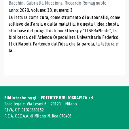
Bacchini, Gabriella Muccione, Riccardo Romagnuolo
anno: 2020, volume: 38, numero: 3
La lettura come cura, come strumento di autoanalisi, come
sollievo dall'ansia e dalla malattia: è questa l'idea che sta
alla base del progetto di booktherapy "LIBERaMente", la
biblioteca dell'Azienda Ospedaliera Universitaria Federico
II di Napoli. Partendo dall'idea che la parola, la lettura e
la ...
Biblioteche oggi - EDITRICE BIBLIOGRAFICA srl
Sede legale: Via Lesmi 6 - 20123 - Milano
P.IVA, C.F. 01823660152
R.E.A. C.C.I.A.A. di Milano N. Rea 878486