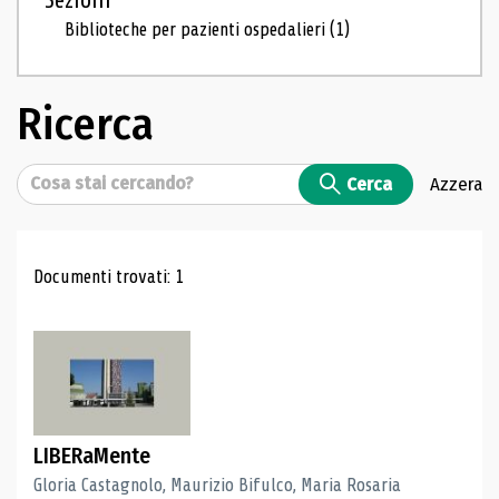
Sezioni
Biblioteche per pazienti ospedalieri
(1)
Ricerca
Cerca
Cerca
Azzera
Risultati di ricerca
Documenti trovati: 1
LIBERaMente
Gloria Castagnolo, Maurizio Bifulco, Maria Rosaria