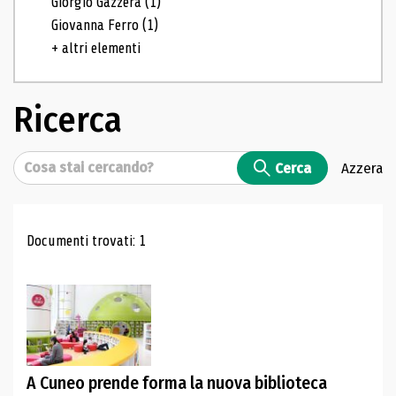
Giorgio Gazzera
(1)
Giovanna Ferro
(1)
+ altri elementi
Ricerca
Cerca
Cerca
Azzera
Risultati di ricerca
Documenti trovati: 1
A Cuneo prende forma la nuova biblioteca