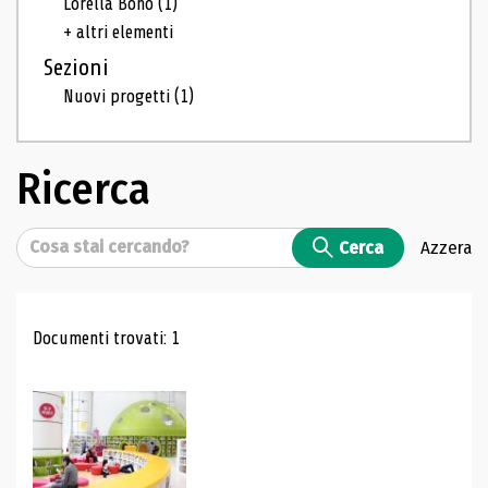
Lorella Bono
(1)
+ altri elementi
Sezioni
Nuovi progetti
(1)
Ricerca
Cerca
Cerca
Azzera
Risultati di ricerca
Documenti trovati: 1