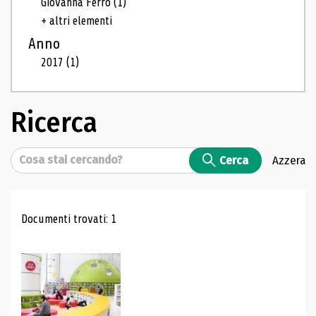
Giovanna Ferro
(1)
+ altri elementi
Anno
2017
(1)
Ricerca
Cerca
Cerca
Azzera
Risultati di ricerca
Documenti trovati: 1