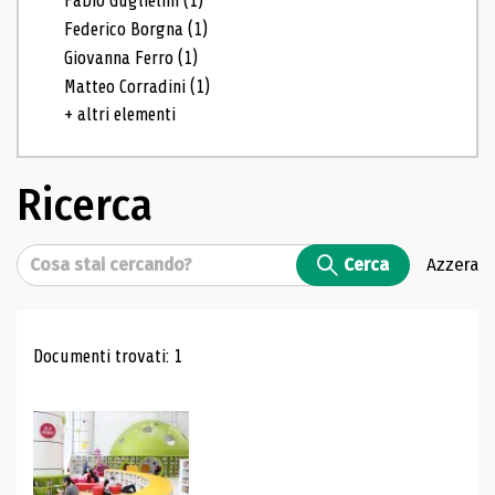
Fabio Guglielmi
(1)
Federico Borgna
(1)
Giovanna Ferro
(1)
Matteo Corradini
(1)
+ altri elementi
Ricerca
Cerca
Cerca
Azzera
Risultati di ricerca
Documenti trovati: 1