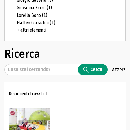
Giorgio Gazzera
(1)
Giovanna Ferro
(1)
Lorella Bono
(1)
Matteo Corradini
(1)
+ altri elementi
Ricerca
Cerca
Cerca
Azzera
Risultati di ricerca
Documenti trovati: 1