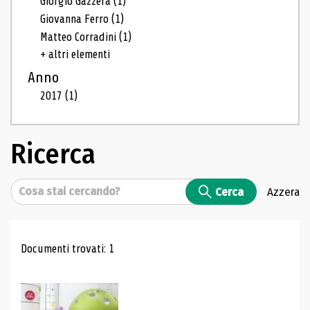
Giorgio Gazzera
(1)
Giovanna Ferro
(1)
Matteo Corradini
(1)
+ altri elementi
Anno
2017
(1)
Ricerca
Cerca
Cerca
Azzera
Risultati di ricerca
Documenti trovati: 1