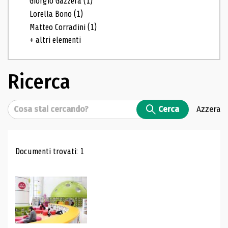
Giorgio Gazzera
(1)
Lorella Bono
(1)
Matteo Corradini
(1)
+ altri elementi
Ricerca
Cerca
Cerca
Azzera
Risultati di ricerca
Documenti trovati: 1