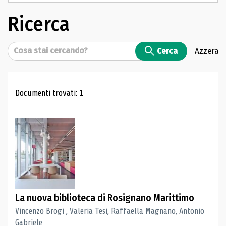
Ricerca
Cerca
Cerca
Azzera
Risultati di ricerca
Documenti trovati: 1
La nuova biblioteca di Rosignano Marittimo
Vincenzo Brogi , Valeria Tesi, Raffaella Magnano, Antonio
Gabriele