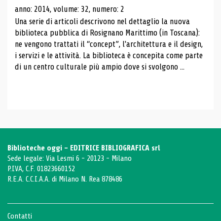
anno: 2014, volume: 32, numero: 2
Una serie di articoli descrivono nel dettaglio la nuova
biblioteca pubblica di Rosignano Marittimo (in Toscana):
ne vengono trattati il ​​“concept”, l'architettura e il design,
i servizi e le attività. La biblioteca è concepita come parte
di un centro culturale più ampio dove si svolgono ...
Biblioteche oggi - EDITRICE BIBLIOGRAFICA srl
Sede legale: Via Lesmi 6 - 20123 - Milano
P.IVA, C.F. 01823660152
R.E.A. C.C.I.A.A. di Milano N. Rea 878486
Contatti