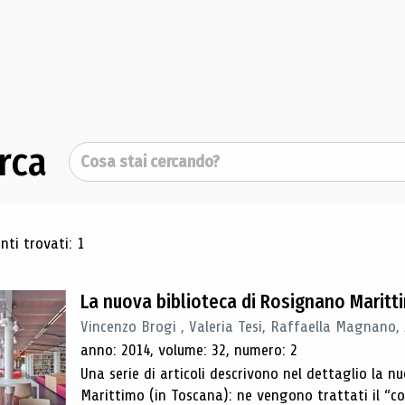
rca
Cerca
ultati di ricerca
ti trovati: 1
La nuova biblioteca di Rosignano Maritt
Vincenzo Brogi , Valeria Tesi, Raffaella Magnano,
anno: 2014, volume: 32, numero: 2
Una serie di articoli descrivono nel dettaglio la 
Marittimo (in Toscana): ne vengono trattati il ​​“con