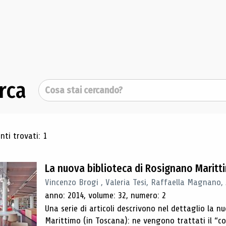
rca
Cerca
ultati di ricerca
ti trovati: 1
La nuova biblioteca di Rosignano Maritt
Vincenzo Brogi , Valeria Tesi, Raffaella Magnano,
anno: 2014, volume: 32, numero: 2
Una serie di articoli descrivono nel dettaglio la 
Marittimo (in Toscana): ne vengono trattati il ​​“con