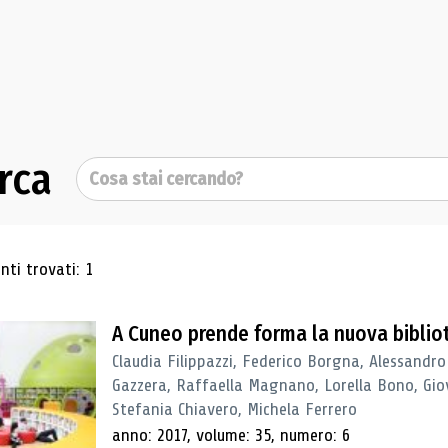
rca
Cerca
ultati di ricerca
ti trovati: 1
A Cuneo prende forma la nuova biblio
Claudia Filippazzi, Federico Borgna, Alessandro
Gazzera, Raffaella Magnano, Lorella Bono, Gio
Stefania Chiavero, Michela Ferrero
anno: 2017, volume: 35, numero: 6