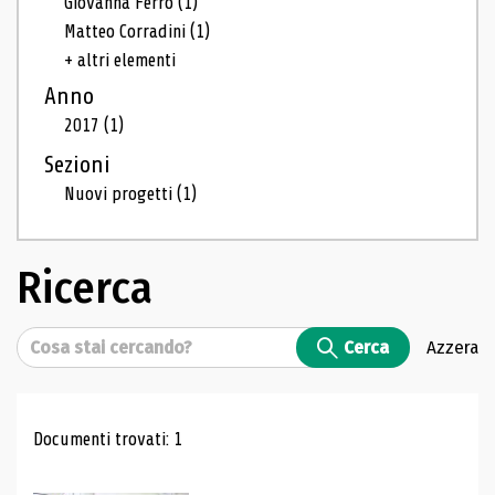
Giovanna Ferro
(1)
Matteo Corradini
(1)
+ altri elementi
Anno
2017
(1)
Sezioni
Nuovi progetti
(1)
Ricerca
Cerca
Cerca
Azzera
Risultati di ricerca
Documenti trovati: 1