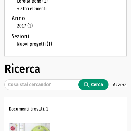
Lorella Bono
(1)
+ altri elementi
Anno
2017
(1)
Sezioni
Nuovi progetti
(1)
Ricerca
Cerca
Cerca
Azzera
Risultati di ricerca
Documenti trovati: 1