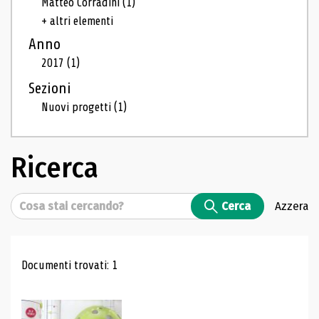
Matteo Corradini
(1)
+ altri elementi
Anno
2017
(1)
Sezioni
Nuovi progetti
(1)
Ricerca
Cerca
Cerca
Azzera
Risultati di ricerca
Documenti trovati: 1