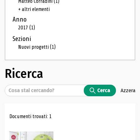
Matteo Corradini
(1)
+ altri elementi
Anno
2017
(1)
Sezioni
Nuovi progetti
(1)
Ricerca
Cerca
Cerca
Azzera
Risultati di ricerca
Documenti trovati: 1