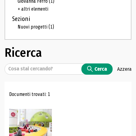
Giovanna Ferro
(1)
+ altri elementi
Sezioni
Nuovi progetti
(1)
Ricerca
Cerca
Cerca
Azzera
Risultati di ricerca
Documenti trovati: 1