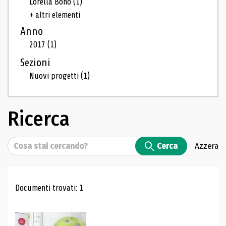
Lorella Bono
(1)
+ altri elementi
Anno
2017
(1)
Sezioni
Nuovi progetti
(1)
Ricerca
Cerca
Cerca
Azzera
Risultati di ricerca
Documenti trovati: 1