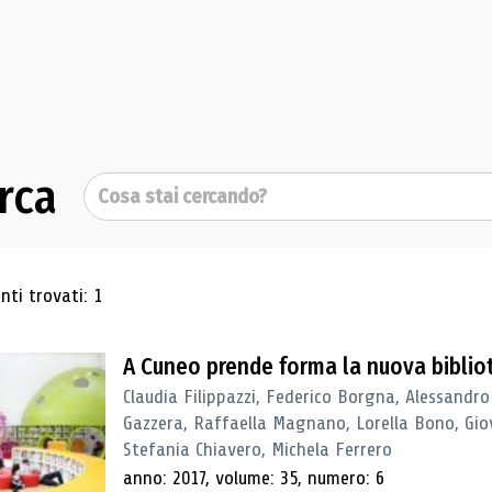
rca
Cerca
ultati di ricerca
ti trovati: 1
A Cuneo prende forma la nuova biblio
Claudia Filippazzi, Federico Borgna, Alessandro
Gazzera, Raffaella Magnano, Lorella Bono, Gio
Stefania Chiavero, Michela Ferrero
anno: 2017, volume: 35, numero: 6