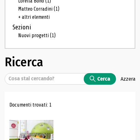
Lorella Bono
(1)
Matteo Corradini
(1)
+ altri elementi
Sezioni
Nuovi progetti
(1)
Ricerca
Cerca
Cerca
Azzera
Risultati di ricerca
Documenti trovati: 1