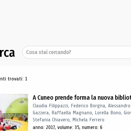
rca
Cerca
ultati di ricerca
ti trovati: 1
A Cuneo prende forma la nuova biblio
Claudia Filippazzi, Federico Borgna, Alessandro
Gazzera, Raffaella Magnano, Lorella Bono, Gio
Stefania Chiavero, Michela Ferrero
anno: 2017, volume: 35, numero: 6